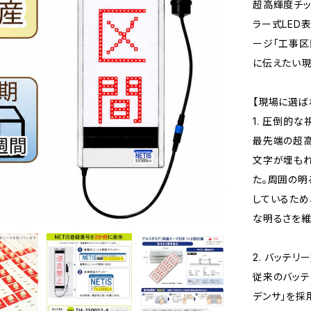
超高輝度チッ
ラー式LED
ージ「工事区
に伝えたい現
【現場に選ば
1. 圧倒的
最先端の超高
文字が埋もれ
た。周囲の
しているため
な明るさを維
2. バッテ
従来のバッテ
デンサ」を採