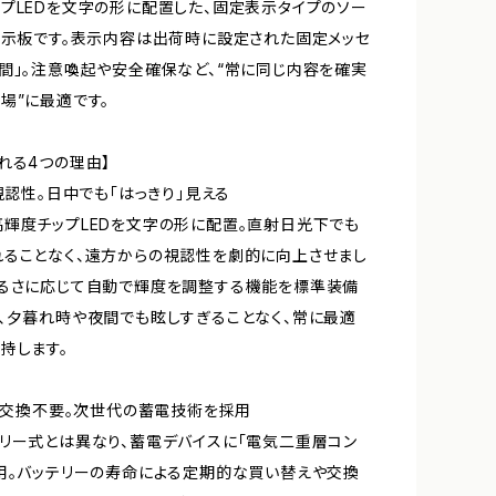
プLEDを文字の形に配置した、固定表示タイプのソー
表示板です。表示内容は出荷時に設定された固定メッセ
間」。注意喚起や安全確保など、“常に同じ内容を確実
場”に最適です。
れる4つの理由】
な視認性。日中でも「はっきり」見える
輝度チップLEDを文字の形に配置。直射日光下でも
ることなく、遠方からの視認性を劇的に向上させまし
明るさに応じて自動で輝度を調整する機能を標準装備
、夕暮れ時や夜間でも眩しすぎることなく、常に最適
持します。
リー交換不要。次世代の蓄電技術を採用
リー式とは異なり、蓄電デバイスに「電気二重層コン
用。バッテリーの寿命による定期的な買い替えや交換