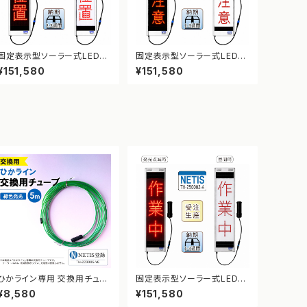
固定表示型ソーラー式LED表
固定表示型ソーラー式LED表
示板 ドットサイン【停止位置】
示板 ドットサイン【段差注意】
¥151,580
¥151,580
【NETIS登録】
【NETIS登録】
ひかライン専用 交換用チュー
固定表示型ソーラー式LED表
ブ（緑・5m）
示板 ドットサイン【作業中】【N
¥8,580
¥151,580
ETIS登録】