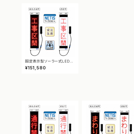
固定表示型ソーラー式LED表
示板 ドットサイン【工事区間】
¥151,580
【NETIS登録】