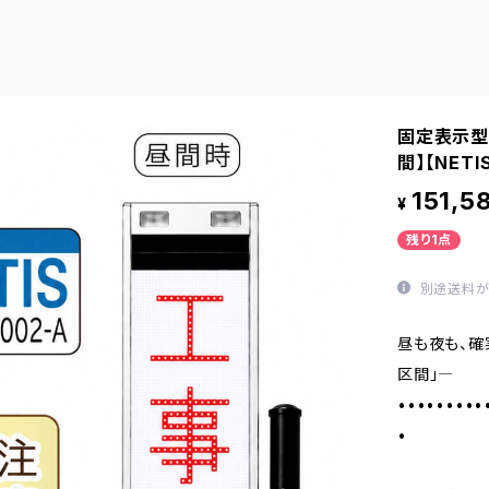
固定表示型
間】【NETI
151,5
¥
残り1点
別途送料が
昼も夜も、確
区間」―
•••••••••
•