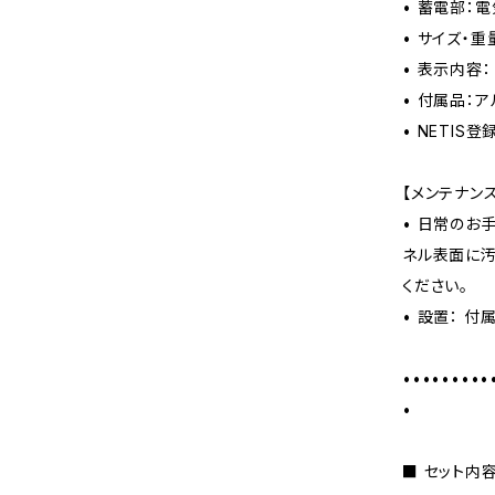
• 蓄電部：
• サイズ・重量
• 表示内容：
• 付属品：
• NETIS登
【メンテナン
• 日常のお
ネル表面に汚
ください。
• 設置： 
•••••••••
•
■ セット内