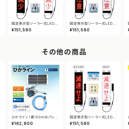
表
固定表示型ソーラー式LED表
固定表示型ソーラー式LED表
示板 ドットサイン【幅員減少】
示板 ドットサイン【凍結注意】
¥151,580
¥151,580
【NETIS登録】
【NETIS登録】
その他の商品
表
ひかライン（青）50m分パック
固定表示型ソーラー式LED表
【NETIS登録】
示板 ドットサイン【減速せよ】
¥162,800
¥151,580
【NETIS登録】