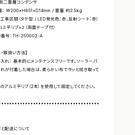
電気二重層コンデンサ
： W200×H851×D14mm / 重量 約2.5kg
 工事区間（タテ型 / LED発光色：赤、反射シート：赤）
アルミ平リブ×２（両面テープ付）
録番号：TH-250002-A
ス・取扱い方法】
手入れ： 基本的にメンテナンスフリーです。ソーラーパ
れが付着した場合は、柔らかい布でサッと拭き取って
付属のアルミ平リブ（2本）を使用して固定してください。
••••••••••••••••••••••••••••••••••••••
容と配送について