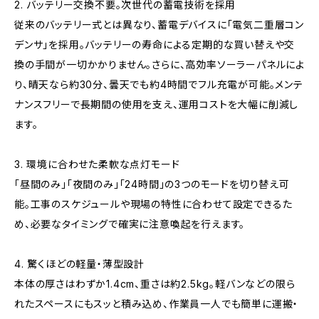
2. バッテリー交換不要。次世代の蓄電技術を採用
従来のバッテリー式とは異なり、蓄電デバイスに「電気二重層コン
デンサ」を採用。バッテリーの寿命による定期的な買い替えや交
換の手間が一切かかりません。さらに、高効率ソーラーパネルによ
り、晴天なら約30分、曇天でも約4時間でフル充電が可能。メンテ
ナンスフリーで長期間の使用を支え、運用コストを大幅に削減し
ます。
3. 環境に合わせた柔軟な点灯モード
「昼間のみ」「夜間のみ」「24時間」の3つのモードを切り替え可
能。工事のスケジュールや現場の特性に合わせて設定できるた
め、必要なタイミングで確実に注意喚起を行えます。
4. 驚くほどの軽量・薄型設計
本体の厚さはわずか1.4cm、重さは約2.5kg。軽バンなどの限ら
れたスペースにもスッと積み込め、作業員一人でも簡単に運搬・