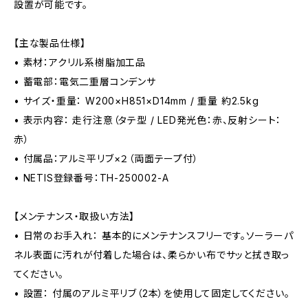
設置が可能です。
【主な製品仕様】
• 素材：アクリル系樹脂加工品
• 蓄電部：電気二重層コンデンサ
• サイズ・重量： W200×H851×D14mm / 重量 約2.5kg
• 表示内容： 走行注意（タテ型 / LED発光色：赤、反射シート：
赤）
• 付属品：アルミ平リブ×２（両面テープ付）
• NETIS登録番号：TH-250002-A
【メンテナンス・取扱い方法】
• 日常のお手入れ： 基本的にメンテナンスフリーです。ソーラーパ
ネル表面に汚れが付着した場合は、柔らかい布でサッと拭き取っ
てください。
• 設置： 付属のアルミ平リブ（2本）を使用して固定してください。