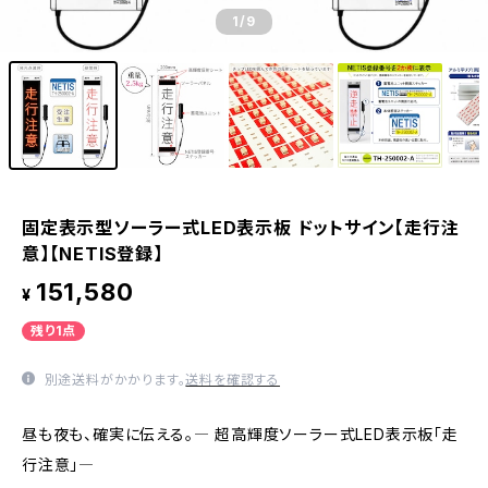
1
/9
固定表示型ソーラー式LED表示板 ドットサイン【走行注
意】【NETIS登録】
151,580
¥
残り1点
別途送料がかかります。
送料を確認する
昼も夜も、確実に伝える。― 超高輝度ソーラー式LED表示板「走
行注意」―