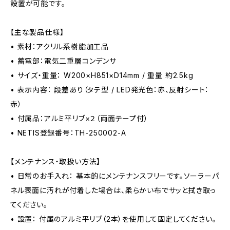
設置が可能です。
【主な製品仕様】
• 素材：アクリル系樹脂加工品
• 蓄電部：電気二重層コンデンサ
• サイズ・重量： W200×H851×D14mm / 重量 約2.5kg
• 表示内容： 段差あり（タテ型 / LED発光色：赤、反射シート：
赤）
• 付属品：アルミ平リブ×２（両面テープ付）
• NETIS登録番号：TH-250002-A
【メンテナンス・取扱い方法】
• 日常のお手入れ： 基本的にメンテナンスフリーです。ソーラーパ
ネル表面に汚れが付着した場合は、柔らかい布でサッと拭き取っ
てください。
• 設置： 付属のアルミ平リブ（2本）を使用して固定してください。