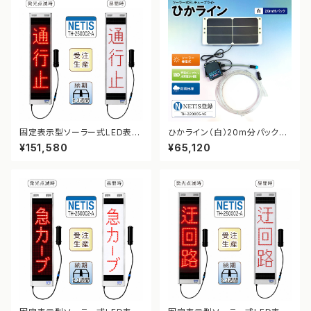
固定表示型ソーラー式LED表示
ひかライン（白）20m分パック【N
板 ドットサイン【通行止】【NETI
ETIS登録】
¥151,580
¥65,120
S登録】