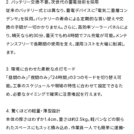
2. バッテリー交換不要。次世代の蓄電技術を採用
従来のバッテリー式とは異なり、蓄電デバイスに「電気二重層コン
デンサ」を採用。バッテリーの寿命による定期的な買い替えや交
換の手間が一切かかりません。さらに、高効率ソーラーパネルによ
り、晴天なら約30分、曇天でも約4時間でフル充電が可能。メンテ
ナンスフリーで長期間の使用を支え、運用コストを大幅に削減し
ます。
3. 環境に合わせた柔軟な点灯モード
「昼間のみ」「夜間のみ」「24時間」の3つのモードを切り替え可
能。工事のスケジュールや現場の特性に合わせて設定できるた
め、必要なタイミングで確実に注意喚起を行えます。
4. 驚くほどの軽量・薄型設計
本体の厚さはわずか1.4cm、重さは約2.5kg。軽バンなどの限ら
れたスペースにもスッと積み込め、作業員一人でも簡単に運搬・