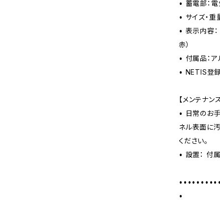
• 蓄電部：
• サイズ・重量
• 表示内容：
赤）
• 付属品：
• NETIS登
【メンテナン
• 日常のお
ネル表面に汚
ください。
• 設置： 
•••••••••
•