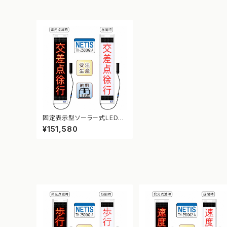
固定表示型ソーラー式LED表
示板 ドットサイン【交差点徐
¥151,580
行】【NETIS登録】