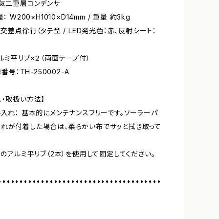
電気二重層コンデンサ
： W200×H1010×D14mm / 重量 約3kg
 交差点徐行（タテ型 / LED発光色：赤、反射シート：
アルミ平リブ×２（両面テープ付）
録番号：TH-250002-A
ス・取扱い方法】
手入れ： 基本的にメンテナンスフリーです。ソーラーパ
れが付着した場合は、柔らかい布でサッと拭き取って
付属のアルミ平リブ（2本）を使用して固定してください。
••••••••••••••••••••••••••••••••••••••