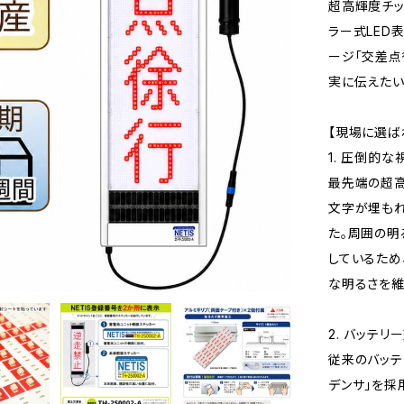
超高輝度チッ
ラー式LED
ージ「交差点
実に伝えたい
【現場に選ば
1. 圧倒的
最先端の超高
文字が埋もれ
た。周囲の
しているため
な明るさを維
2. バッテ
従来のバッテ
デンサ」を採