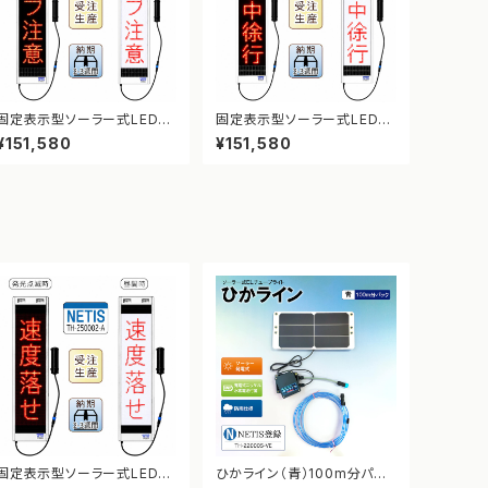
固定表示型ソーラー式LED表
固定表示型ソーラー式LED表
示板 ドットサイン【カーブ注
示板 ドットサイン【工事中徐
¥151,580
¥151,580
意】【NETIS登録】
行】【NETIS登録】
固定表示型ソーラー式LED表
ひかライン（青）100m分パッ