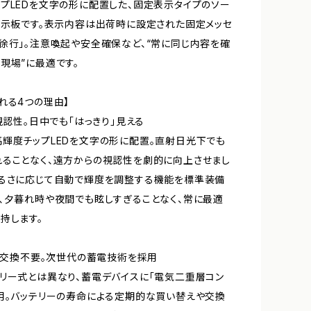
プLEDを文字の形に配置した、固定表示タイプのソー
表示板です。表示内容は出荷時に設定された固定メッセ
徐行」。注意喚起や安全確保など、“常に同じ内容を確
現場”に最適です。
れる4つの理由】
な視認性。日中でも「はっきり」見える
輝度チップLEDを文字の形に配置。直射日光下でも
ることなく、遠方からの視認性を劇的に向上させまし
明るさに応じて自動で輝度を調整する機能を標準装備
、夕暮れ時や夜間でも眩しすぎることなく、常に最適
持します。
リー交換不要。次世代の蓄電技術を採用
リー式とは異なり、蓄電デバイスに「電気二重層コン
用。バッテリーの寿命による定期的な買い替えや交換