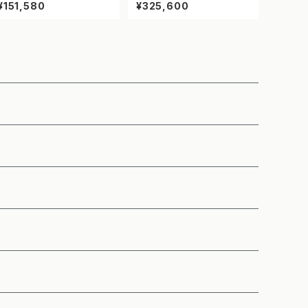
示板 ドットサイン【速度落せ】
ク【NETIS登録】
¥151,580
¥325,600
【NETIS登録】