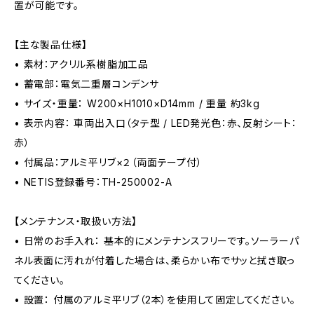
置が可能です。
【主な製品仕様】
• 素材：アクリル系樹脂加工品
• 蓄電部：電気二重層コンデンサ
• サイズ・重量： W200×H1010×D14mm / 重量 約3kg
• 表示内容： 車両出入口（タテ型 / LED発光色：赤、反射シート：
赤）
• 付属品：アルミ平リブ×２（両面テープ付）
• NETIS登録番号：TH-250002-A
【メンテナンス・取扱い方法】
• 日常のお手入れ： 基本的にメンテナンスフリーです。ソーラーパ
ネル表面に汚れが付着した場合は、柔らかい布でサッと拭き取っ
てください。
• 設置： 付属のアルミ平リブ（2本）を使用して固定してください。