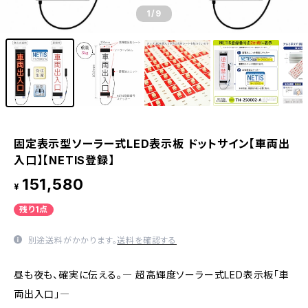
1
/9
固定表示型ソーラー式LED表示板 ドットサイン【車両出
入口】【NETIS登録】
151,580
¥
残り1点
別途送料がかかります。
送料を確認する
昼も夜も、確実に伝える。― 超高輝度ソーラー式LED表示板「車
両出入口」―