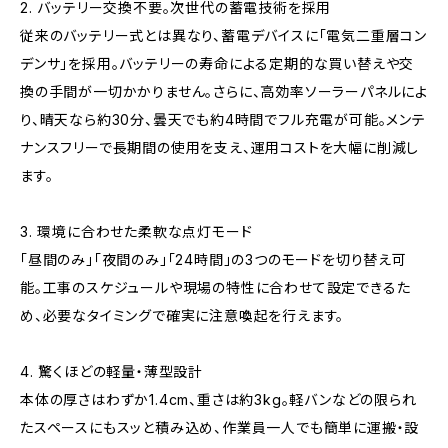
2. バッテリー交換不要。次世代の蓄電技術を採用
従来のバッテリー式とは異なり、蓄電デバイスに「電気二重層コン
デンサ」を採用。バッテリーの寿命による定期的な買い替えや交
換の手間が一切かかりません。さらに、高効率ソーラーパネルによ
り、晴天なら約30分、曇天でも約4時間でフル充電が可能。メンテ
ナンスフリーで長期間の使用を支え、運用コストを大幅に削減し
ます。
3. 環境に合わせた柔軟な点灯モード
「昼間のみ」「夜間のみ」「24時間」の3つのモードを切り替え可
能。工事のスケジュールや現場の特性に合わせて設定できるた
め、必要なタイミングで確実に注意喚起を行えます。
4. 驚くほどの軽量・薄型設計
本体の厚さはわずか1.4cm、重さは約3kg。軽バンなどの限られ
たスペースにもスッと積み込め、作業員一人でも簡単に運搬・設