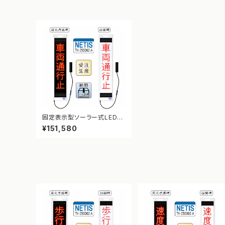
固定表示型ソーラー式LED表
示板 ドットサイン【車両通行
¥151,580
止】【NETIS登録】