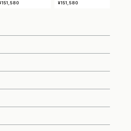
示板 ドットサイン【速度注意】
示板 ドットサイン【5文字オー
¥151,580
¥151,580
【NETIS登録】
ダー対応】【NETIS登録】