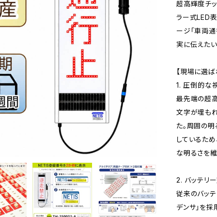
超高輝度チッ
ラー式LED
ージ「車両通
実に伝えたい
【現場に選ば
1. 圧倒的
最先端の超高
文字が埋もれ
た。周囲の
しているため
な明るさを維
2. バッテ
従来のバッテ
デンサ」を採