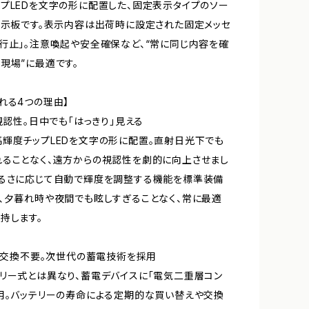
プLEDを文字の形に配置した、固定表示タイプのソー
表示板です。表示内容は出荷時に設定された固定メッセ
行止」。注意喚起や安全確保など、“常に同じ内容を確
現場”に最適です。
れる4つの理由】
な視認性。日中でも「はっきり」見える
輝度チップLEDを文字の形に配置。直射日光下でも
ることなく、遠方からの視認性を劇的に向上させまし
明るさに応じて自動で輝度を調整する機能を標準装備
、夕暮れ時や夜間でも眩しすぎることなく、常に最適
持します。
リー交換不要。次世代の蓄電技術を採用
リー式とは異なり、蓄電デバイスに「電気二重層コン
用。バッテリーの寿命による定期的な買い替えや交換