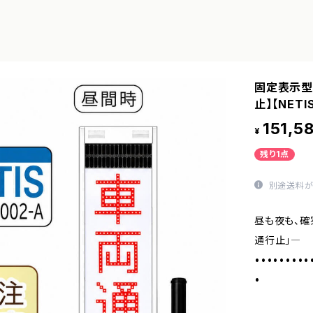
固定表示型
止】【NETI
151,5
¥
残り1点
別途送料が
昼も夜も、確
通行止」―
•••••••••
•