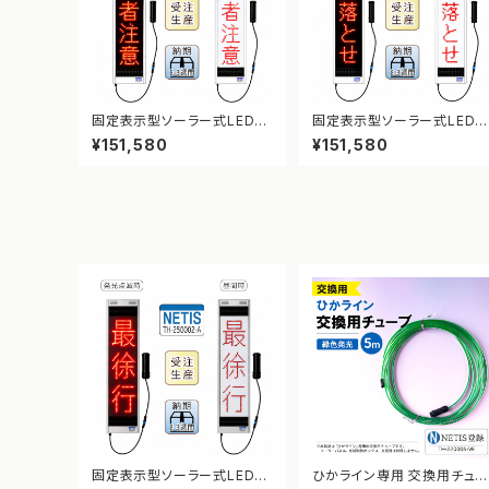
固定表示型ソーラー式LED表
固定表示型ソーラー式LED
示板 ドットサイン【歩行者注
示板 ドットサイン【速度落と
¥151,580
¥151,580
意】【NETIS登録】
せ】【NETIS登録】
固定表示型ソーラー式LED表
ひかライン専用 交換用チュ