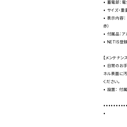
• 蓄電部：
• サイズ・重量
• 表示内容：
赤）
• 付属品：
• NETIS登
【メンテナン
• 日常のお
ネル表面に汚
ください。
• 設置： 
•••••••••
•