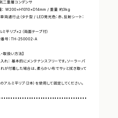
電気二重層コンデンサ
： W200×H1010×D14mm / 重量 約3kg
 車両通行止（タテ型 / LED発光色：赤、反射シート：
アルミ平リブ×２（両面テープ付）
録番号：TH-250002-A
ス・取扱い方法】
手入れ： 基本的にメンテナンスフリーです。ソーラーパ
れが付着した場合は、柔らかい布でサッと拭き取って
付属のアルミ平リブ（2本）を使用して固定してください。
••••••••••••••••••••••••••••••••••••••