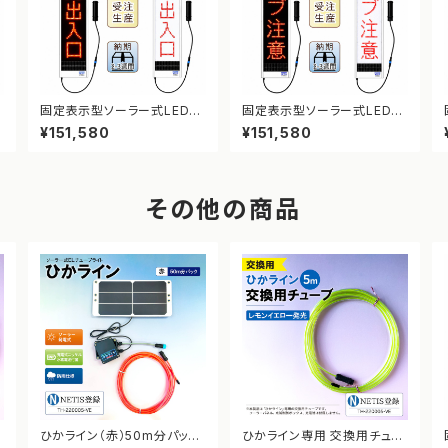
表
固定表示型ソーラー式LED表
固定表示型ソーラー式LED表
示板 ドットサイン【車両出入
示板 ドットサイン【カーブ注
¥151,580
¥151,580
口】【NETIS登録】
意】【NETIS登録】
その他の商品
ー
ひかライン（赤）50m分パック
ひかライン専用 交換用チュー