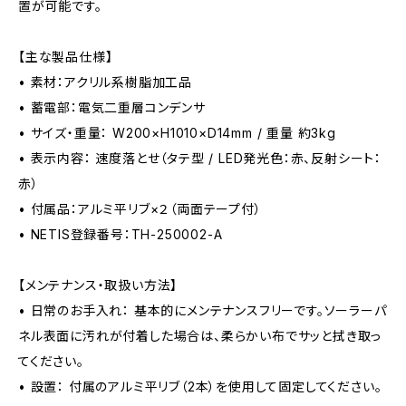
置が可能です。
【主な製品仕様】
• 素材：アクリル系樹脂加工品
• 蓄電部：電気二重層コンデンサ
• サイズ・重量： W200×H1010×D14mm / 重量 約3kg
• 表示内容： 速度落とせ（タテ型 / LED発光色：赤、反射シート：
赤）
• 付属品：アルミ平リブ×２（両面テープ付）
• NETIS登録番号：TH-250002-A
【メンテナンス・取扱い方法】
• 日常のお手入れ： 基本的にメンテナンスフリーです。ソーラーパ
ネル表面に汚れが付着した場合は、柔らかい布でサッと拭き取っ
てください。
• 設置： 付属のアルミ平リブ（2本）を使用して固定してください。