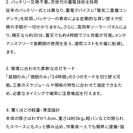
2. バッテリー交換不要。次世代の蓄電技術を採用
従来のバッテリー式とは異なり、蓄電デバイスに「電気二重層コン
デンサ」を採用。バッテリーの寿命による定期的な買い替えや交
換の手間が一切かかりません。さらに、高効率ソーラーパネルによ
り、晴天なら約30分、曇天でも約4時間でフル充電が可能。メンテ
ナンスフリーで長期間の使用を支え、運用コストを大幅に削減し
ます。
3. 環境に合わせた柔軟な点灯モード
「昼間のみ」「夜間のみ」「24時間」の3つのモードを切り替え可
能。工事のスケジュールや現場の特性に合わせて設定できるた
め、必要なタイミングで確実に注意喚起を行えます。
4. 驚くほどの軽量・薄型設計
本体の厚さはわずか1.4cm、重さは約3kg。軽バンなどの限られ
たスペースにもスッと積み込め、作業員一人でも簡単に運搬・設