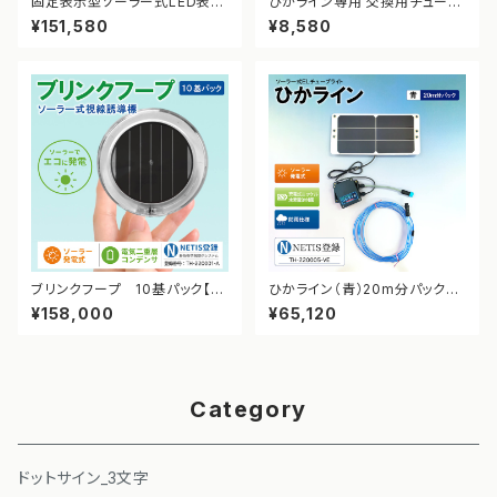
固定表示型ソーラー式LED表示
ひかライン専用 交換用チューブ
板 ドットサイン【通行止】【NETI
（赤・5m）
¥151,580
¥8,580
S登録】
ブリンクフープ 10基パック【N
ひかライン（青）20m分パック【N
ETIS登録】
ETIS登録】
¥158,000
¥65,120
Category
ドットサイン_3文字